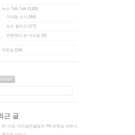
(120)
뉴스 Talk Talk
(94)
더피알 소식
(17)
뉴스 릴리즈
(5)
언론에서 본 더피알
(24)
자료실
최근 글
AI 시대, 더피알컨설팅의 PR·브랜딩 커뮤니
케이션 서비스