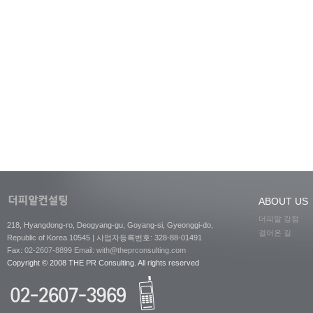
ABOUT US
더피알 강점
218, Hyangdong-ro, Deogyang-gu, Goyang-si, Gyeonggi-do,
걸어온 길
Republic of Korea 10545 | 사업자등록번호: 328-88-01491
Fax:
02-2607-8899
Email: with@theprconsulting.com
Copyright © 2008 THE PR Consulting. All rights reserved