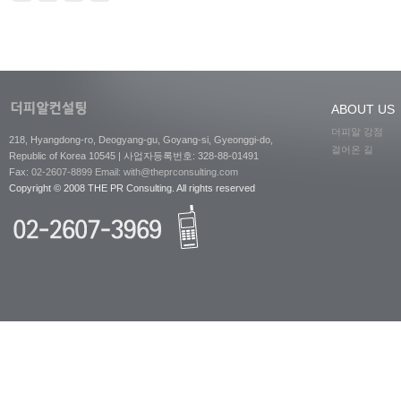
ABOUT US
더피알 강점
218, Hyangdong-ro, Deogyang-gu, Goyang-si, Gyeonggi-do,
걸어온 길
Republic of Korea 10545 | 사업자등록번호: 328-88-01491
Fax:
02-2607-8899
Email: with@theprconsulting.com
Copyright © 2008 THE PR Consulting. All rights reserved