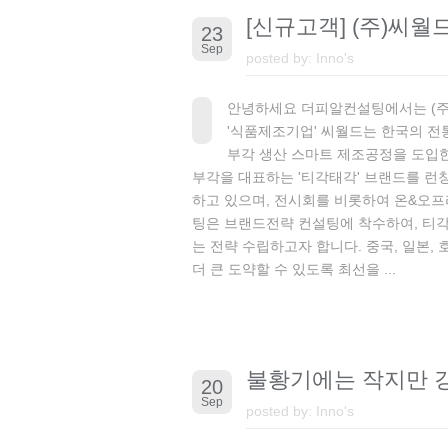
[신규고객] (주)씨
23
Sep
posted by:
Inno's
안녕하세요 더피알컨설팅에서는 (주
'식품제조기업' 씨월드는 한국의 전
부각 생산 스마트 제조공정을 도입한 
부각을 대표하는 '티각태각' 브랜드를 런칭
하고 있으며, 전시회를 비롯하여 온&오
팅은 브랜드전략 컨설팅에 착수하여, 티
는 전략 수립하고자 합니다. 중국, 일본
더 큰 도약할 수 있도록 최선을 ...
불황기에는 작지만 강
20
Sep
posted by:
Inno's