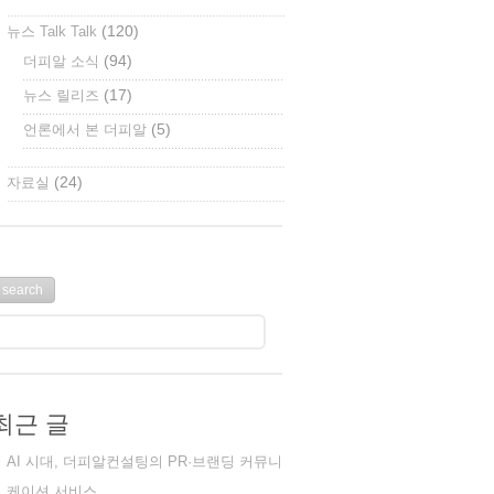
(120)
뉴스 Talk Talk
(94)
더피알 소식
(17)
뉴스 릴리즈
(5)
언론에서 본 더피알
(24)
자료실
최근 글
AI 시대, 더피알컨설팅의 PR·브랜딩 커뮤니
케이션 서비스