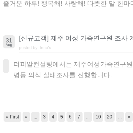
즐거운 하루! 행복해! 사랑해! 따뜻한 말 한
[신규고객] 제주 여성 가족연구원 조사 
31
Aug
posted by:
Inno's
더피알컨설팅에서는 제주여성가족연구원과
평등 의식 실태조사를 진행합니다.
« First
«
...
3
4
5
6
7
...
10
20
...
»