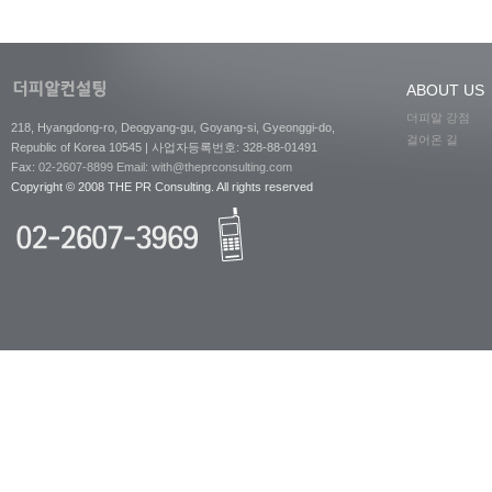
ABOUT US
더피알 강점
218, Hyangdong-ro, Deogyang-gu, Goyang-si, Gyeonggi-do,
걸어온 길
Republic of Korea 10545 | 사업자등록번호: 328-88-01491
Fax:
02-2607-8899
Email: with@theprconsulting.com
Copyright © 2008 THE PR Consulting. All rights reserved