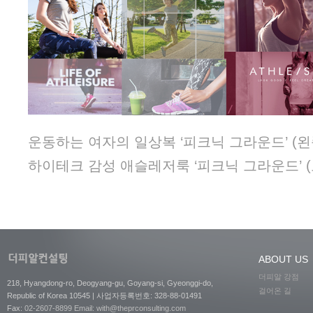
운동하는 여자의 일상복 ‘피크닉 그라운드’ (왼
하이테크 감성 애슬레저룩 ‘피크닉 그라운드’ 
ABOUT US
더피알 강점
218, Hyangdong-ro, Deogyang-gu, Goyang-si, Gyeonggi-do,
걸어온 길
Republic of Korea 10545 | 사업자등록번호: 328-88-01491
Fax:
02-2607-8899
Email: with@theprconsulting.com