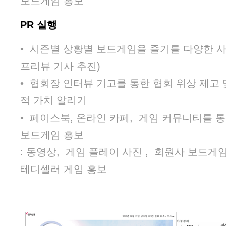
보드게임 홍보
PR 실행
• 시즌별 상황별 보드게임을 즐기를 다양한 사
프리뷰 기사 추진)
• 협회장 인터뷰 기고를 통한 협회 위상 제고
적 가치 알리기
• 페이스북, 온라인 카페, 게임 커뮤니티를 
보드게임 홍보
: 동영상, 게임 플레이 사진 , 회원사 보드게
테디셀러 게임 홍보